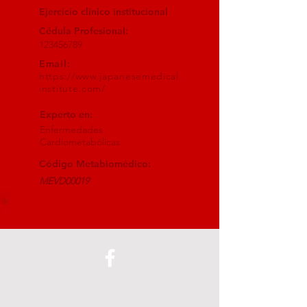
Ejercicio clínico institucional
Cédula Profesional:
123456789
Email:
https://www.japanesemedical
institute.com/
Experto en:
Enfermedades
Cardiometabólicas
Código Metabiomédico:
MEVD00019