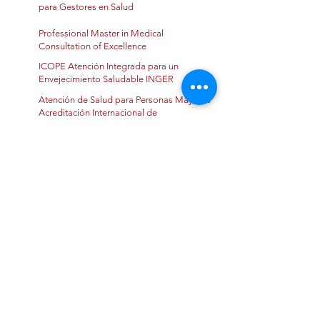
para Gestores en Salud
Professional Master in Medical
Consultation of Excellence
ICOPE Atención Integrada para un
Envejecimiento Saludable INGER
Atención de Salud para Personas Mayores
Acreditación Internacional de
Competencias (ACAPEM-NIVEL BÁSICO)
FIRST MEDICAL SERIES NEOCONCEPTS
IN ENDOCRINE MATABOLISM
Capacitación del Programa de
Implementación de la Ciencia a través del
Plan Nacional de Insuficiencia Cardiaca y
su Acceso a la Salud
Maestría en Administración de
Instituciones de Salud