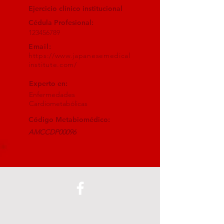
Ejercicio clínico institucional
Cédula Profesional:
123456789
Email:
https://www.japanesemedical
institute.com/
Experto en:
Enfermedades
Cardiometabólicas
Código Metabiomédico:
AMCCDP00096