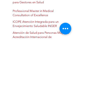
para Gestores en Salud
Professional Master in Medical
Consultation of Excellence
ICOPE Atención Integrada para un
Envejecimiento Saludable INGER
Atención de Salud para Personas Mayores
Acreditación Internacional de
Competencias (ACAPEM-NIVEL BÁSICO)
FIRST MEDICAL SERIES NEOCONCEPTS
IN ENDOCRINE MATABOLISM
Capacitación del Programa de
Implementación de la Ciencia a través del
Plan Nacional de Insuficiencia Cardiaca y
su Acceso a la Salud
Maestría en Administración de
Instituciones de Salud